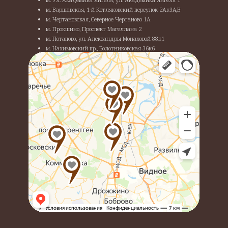
м. Варшавская, 1-й Котляковский переулок 2Ак3A,В
м. Чертановская, Северное Чертаново 1А
м. Прокшино, Проспект Магеллана 2
м. Потапово, ул. Александры Монаховой 88к1
м. Нахимовский пр., Болотниковская 36к6