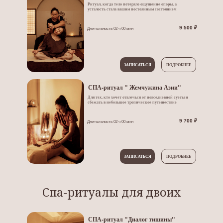
Ритуал, когда тело потеряло ощущение опоры, а
усталость стала вашим постоянным состоянием
9 500 ₽
Длительность 02 ч 00 мин
ЗАПИСАТЬСЯ
ПОДРОБНЕЕ
СПА-ритуал " Жемчужина Азии"
Для тех, кто хочет отвлечься от повседневной суеты и
сбежать в небольшое тропическое путешествие
9 700 ₽
Длительность 02 ч 00 мин
ЗАПИСАТЬСЯ
ПОДРОБНЕЕ
Спа-ритуалы для двоих
СПА-ритуал "Диалог тишины"