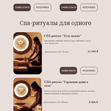
ЗАПИСАТЬСЯ
ПОДРОБНЕЕ
ЗАПИСАТЬСЯ
ПОДРОБНЕЕ
Спа-ритуалы для одного
СПА-ритуал "Телу можно"
Программа глубокой заботы и расслабления, когда
телу можно всё
11 000 ₽
Длительность: 02 ч 15 мин
ЗАПИСАТЬСЯ
ПОДРОБНЕЕ
СПА-ритуал "Гармония души и
тела"
Ритуал, когда телу хочется спокойного ритма, нежных
прикосновений и ощущения заботы
8 500 ₽
Длительность: 01 ч 20 мин