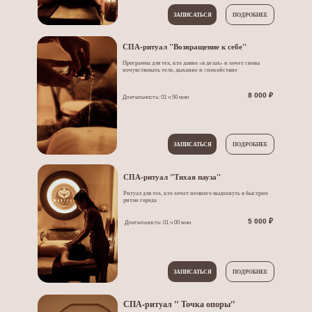
ЗАПИСАТЬСЯ
ПОДРОБНЕЕ
СПА-ритуал "Возвращение к себе"
Программа для тех, кто давно «в делах» и хочет снова
почувствовать тело, дыхание и спокойствие
8 000 ₽
Длительность: 01 ч 50 мин
ЗАПИСАТЬСЯ
ПОДРОБНЕЕ
СПА-ритуал "Тихая пауза"
Ритуал для тех, кто хочет немного выдохнуть в быстром
ритме города
5 000 ₽
Длительность: 01 ч 00 мин
ЗАПИСАТЬСЯ
ПОДРОБНЕЕ
СПА-ритуал " Точка опоры"