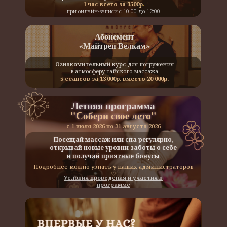
1 час всего за 3500р
.
при онлайн-записи с 10:00 до 12:00
Абонемент
«Майтрея Велкам»
Ознакомительный курс
для погружения
в атмосферу тайского массажа
5 сеансов за 13 000р. вместо 20 000р.
Летняя программа
"Собери свое лето"
с 1 июля 2026 по 31 августа 2026
Посещай массаж или спа регулярно,
открывай новые уровни заботы о себе
и получай приятные бонусы
Подробнее можно узнать у наших администраторов
♡
Условия проведения и участия в
программе