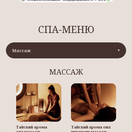
СПА-МЕНЮ
МАССАЖ
Тайский арома
Тайский арома оил
оил массаж
интенсив массаж