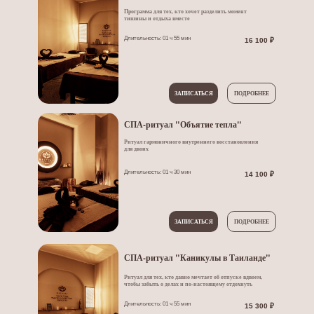
Программа для тех, кто хочет разделить момент
тишины и отдыха вместе
Длительность: 01 ч 55 мин
16 100 ₽
ЗАПИСАТЬСЯ
ПОДРОБНЕЕ
СПА-ритуал "
Объятие тепла
"
Ритуал гармоничного внутреннего восстановления
для двоих
Длительность: 01 ч 30 мин
14 100 ₽
ЗАПИСАТЬСЯ
ПОДРОБНЕЕ
СПА-ритуал "Каникулы в Таиланде"
Ритуал для тех, кто давно мечтает об отпуске вдвоем,
чтобы забыть о делах и по-настоящему отдохнуть
Длительность: 01 ч 55 мин
15 300 ₽